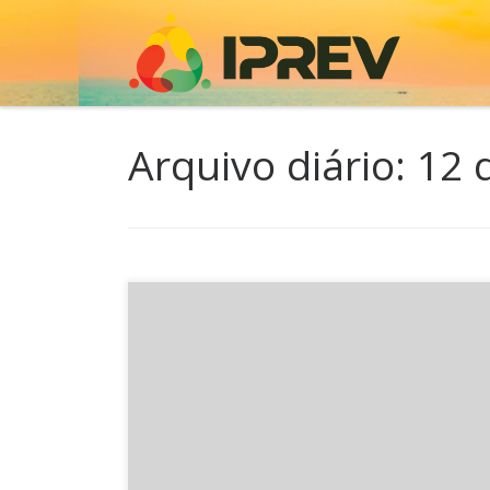
Skip to content
Arquivo diário:
12 
O Presidente do IPREV, Adriano Zanotto, conced
entrevista na data de hoje para diversos veículo
comunicação do estado a fim de repassar o rela
das perícias médicas realizadas nos processos 
aposentadorias por invalidez da ALESC. Estivera
presentes também na coletiva o Diretor de Saúd
Servidores, Dr Paulo […]