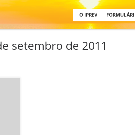
O IPREV
FORMULÁRI
de setembro de 2011
eu
s de
tório
de
m
e dos