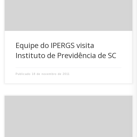
recebidos pelo Presidente Adriano Zanotto, a Diretora de
[…]
Equipe do IPERGS visita
Instituto de Previdência de SC
Publicado
18 de novembro de 2011
A Diretoria do IPREV esteve na tarde de quinta-feira (17)
reunida em audiência com o Governador Raimundo
Colombo, o Secretário da Fazenda, Nelson Antônio Serpa