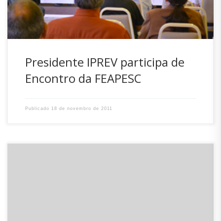
Aposentados e Pensionistas […]
Presidente IPREV participa de
Encontro da FEAPESC
Publicado
18 de novembro de 2011
Durante a última quinta-feira (17), os representantes do
Instituto de Previdência do Estado do Rio Grande do Sul,
Assessor Superior do Governador, João Matos, o Analista
de Previdência e Saúde Rômulo Saraiva, e o Assessor
Especialista da Presidência do IPERGS, Alex Trindade foram