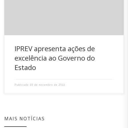
e o Procurador Geral do Estado João dos Passos Martins
Neto na Casa d’Agronômica para tratar de assuntos
pertinentes à Previdência do Estado de Santa Catarina. […]
IPREV apresenta ações de
excelência ao Governo do
Estado
Publicado
18 de novembro de 2011
MAIS NOTÍCIAS