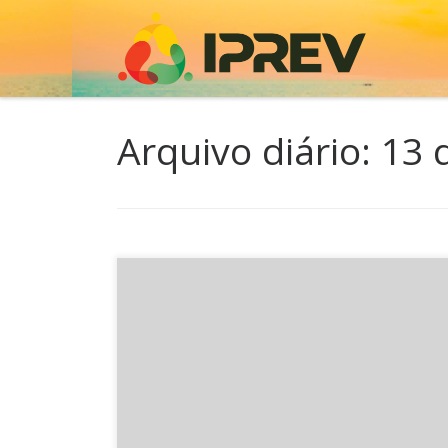
Skip to content
Arquivo diário:
13 
No mês de dezembro de 2014, o Instituto de
Previdência do Estado de Santa Catarina – IPREV 
publicou 116 novas aposentadorias, sendo 107 
voluntárias e 9 aposentadorias por invalidez. Vej
o quadro dos novos aposentados. Instituto de
Previdência de Santa Catarina Assessoria de
Comunicação