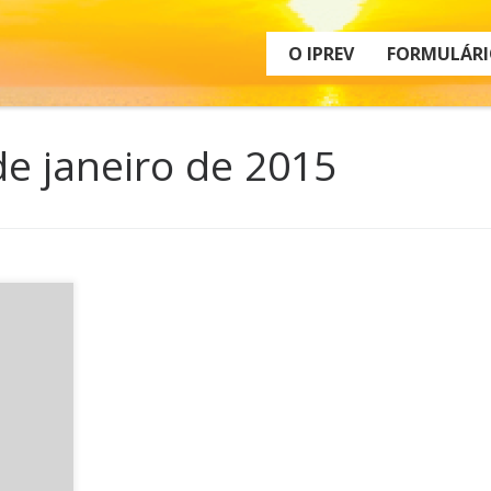
O IPREV
FORMULÁRI
de janeiro de 2015
–
delas
a aqui