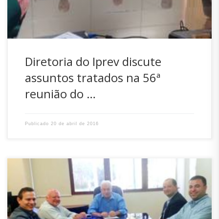
de […]
Diretoria do Iprev discute
assuntos tratados na 56ª
reunião do …
Publicado
20 de abril de 2016
O presidente do Iprev, Renato Hinnig, se reuniu na manhã
desta quarta-feira, (20), com o secretário de Administração
de Santa Catarina, João Matos, para apresentar-lhe o