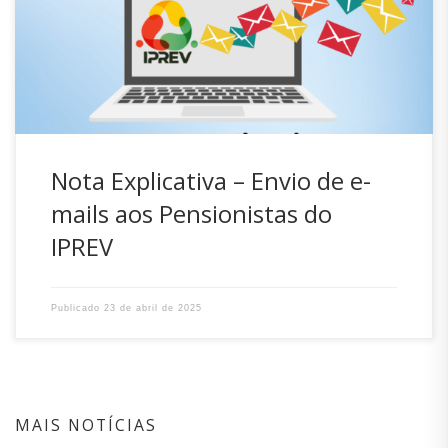
SEM PARIDADE”. Esclarecemos que este envio ocorreu
durante uma etapa de testes da migração para um novo
sistema de gestão previdenciária. Por esse motivo, […]
Nota Explicativa – Envio de e-
mails aos Pensionistas do
IPREV
Publicado
23 de abril de 2025
MAIS NOTÍCIAS