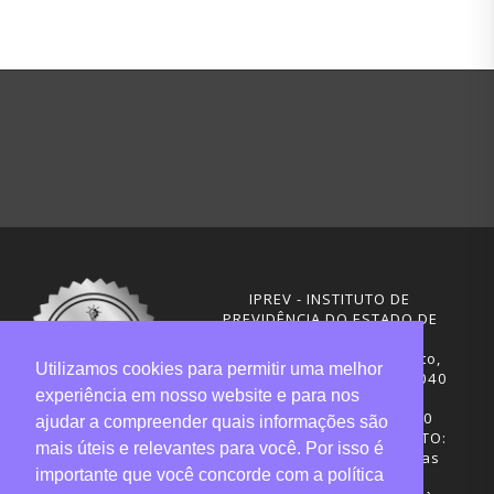
IPREV - INSTITUTO DE
PREVIDÊNCIA DO ESTADO DE
SANTA CATARINA
Rua Visconde de Ouro Preto,
Utilizamos cookies para permitir uma melhor
291 – Centro - CEP: 88020-040
experiência em nosso website e para nos
Florianópolis - SC
Telefones: (48) 3665-4600
ajudar a compreender quais informações são
HORÁRIO DE FUNCIONAMENTO:
mais úteis e relevantes para você. Por isso é
Central de Atendimento: das
importante que você concorde com a política
12h30 às 18h