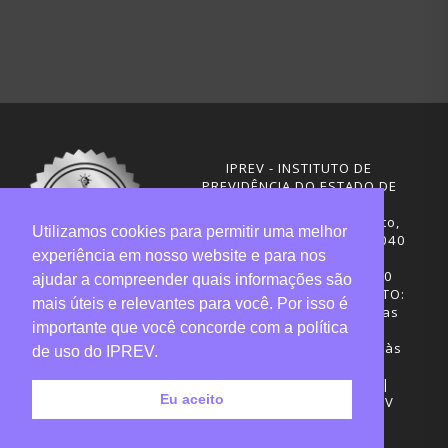
IPREV - INSTITUTO DE
PREVIDÊNCIA DO ESTADO DE
SANTA CATARINA
Rua Visconde de Ouro Preto,
Utilizamos cookies para permitir uma melhor
291 – Centro - CEP: 88020-040
experiência em nosso website e para nos
Florianópolis - SC
Telefones: (48) 3665-4600
ajudar a compreender quais informações são
HORÁRIO DE FUNCIONAMENTO:
mais úteis e relevantes para você. Por isso é
Central de Atendimento: das
importante que você concorde com a política
12h30 às 18h
Sede administrativa: 7h30 às
de uso do IPREV.
19h
Desenvolvimento: CIASC |
Eu aceito
Gestão do conteúdo: IPREV