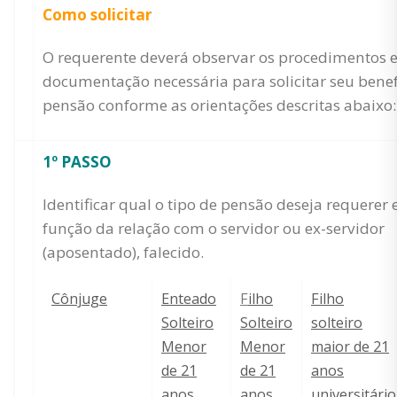
Como solicitar
O requerente deverá observar os procedimentos e
documentação necessária para solicitar seu benef
pensão conforme as orientações descritas abaixo:
1º PASSO
Identificar qual o tipo de pensão deseja requerer
função da relação com o servidor ou ex-servidor
(aposentado), falecido.
Cônjuge
Enteado
F
ilho
Filho
Solteiro
Solteiro
solteiro
Menor
Menor
maior de 21
de 21
de 21
anos
anos
anos
universitário