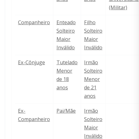
(Militar)
Companheiro
Enteado
Filho
Solteiro
Solteiro
Maior
Maior
Inválido
Inválido
Ex-Cônjuge
Tutelado
Irmão
Menor
Solteiro
de 18
Menor
anos
de 21
anos
Ex-
Pai/Mãe
Irmão
Companheiro
Solteiro
Maior
Inválido