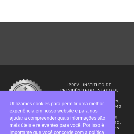
IPREV - INSTITUTO DE
PREVIDÊNCIA DO ESTADO DE
SANTA CATARINA
Rua Visconde de Ouro Preto,
Utilizamos cookies para permitir uma melhor
291 – Centro - CEP: 88020-040
experiência em nosso website e para nos
Florianópolis - SC
Telefones: (48) 3665-4600
ajudar a compreender quais informações são
HORÁRIO DE FUNCIONAMENTO:
mais úteis e relevantes para você. Por isso é
Central de Atendimento: das
importante que você concorde com a política
12h30 às 18h