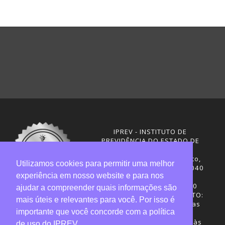
IPREV - INSTITUTO DE
PREVIDÊNCIA DO ESTADO DE
SANTA CATARINA
Rua Visconde de Ouro Preto,
Utilizamos cookies para permitir uma melhor
291 – Centro - CEP: 88020-040
experiência em nosso website e para nos
Florianópolis - SC
Telefones: (48) 3665-4600
ajudar a compreender quais informações são
HORÁRIO DE FUNCIONAMENTO:
mais úteis e relevantes para você. Por isso é
Central de Atendimento: das
importante que você concorde com a política
12h30 às 18h
Sede administrativa: 7h30 às
de uso do IPREV.