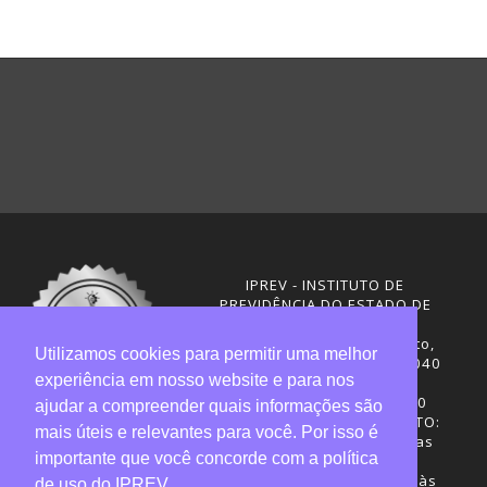
IPREV - INSTITUTO DE
PREVIDÊNCIA DO ESTADO DE
SANTA CATARINA
Rua Visconde de Ouro Preto,
Utilizamos cookies para permitir uma melhor
291 – Centro - CEP: 88020-040
experiência em nosso website e para nos
Florianópolis - SC
Telefones: (48) 3665-4600
ajudar a compreender quais informações são
HORÁRIO DE FUNCIONAMENTO:
mais úteis e relevantes para você. Por isso é
Central de Atendimento: das
importante que você concorde com a política
12h30 às 18h
Sede administrativa: 7h30 às
de uso do IPREV.