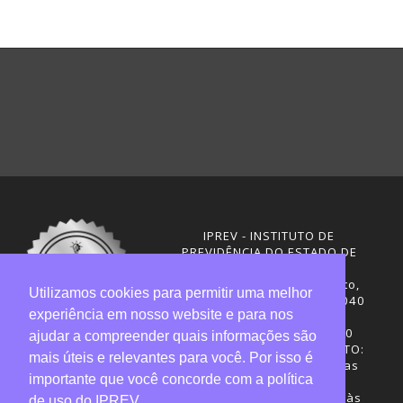
IPREV - INSTITUTO DE
PREVIDÊNCIA DO ESTADO DE
SANTA CATARINA
Rua Visconde de Ouro Preto,
Utilizamos cookies para permitir uma melhor
291 – Centro - CEP: 88020-040
experiência em nosso website e para nos
Florianópolis - SC
Telefones: (48) 3665-4600
ajudar a compreender quais informações são
HORÁRIO DE FUNCIONAMENTO:
mais úteis e relevantes para você. Por isso é
Central de Atendimento: das
importante que você concorde com a política
12h30 às 18h
Sede administrativa: 7h30 às
de uso do IPREV.