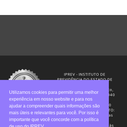
IPREV - INSTITUTO DE
PREVIDÊNCIA DO ESTADO DE
SANTA CATARINA
Rua Visconde de Ouro Preto,
Utilizamos cookies para permitir uma melhor
291 – Centro - CEP: 88020-040
experiência em nosso website e para nos
Florianópolis - SC
Telefones: (48) 3665-4600
ajudar a compreender quais informações são
HORÁRIO DE FUNCIONAMENTO:
mais úteis e relevantes para você. Por isso é
Central de Atendimento: das
importante que você concorde com a política
12h30 às 18h
Sede administrativa: 7h30 às
de uso do IPREV.