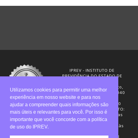
IPREV - INSTITUTO DE
PREVIDÊNCIA DO ESTADO DE
SANTA CATARINA
Rua Visconde de Ouro Preto,
Utilizamos cookies para permitir uma melhor
291 – Centro - CEP: 88020-040
experiência em nosso website e para nos
Florianópolis - SC
Telefones: (48) 3665-4600
ajudar a compreender quais informações são
HORÁRIO DE FUNCIONAMENTO:
mais úteis e relevantes para você. Por isso é
Central de Atendimento: das
importante que você concorde com a política
12h30 às 18h
Sede administrativa: 7h30 às
de uso do IPREV.
19h
Desenvolvimento: CIASC |