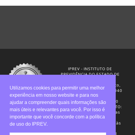
IPREV - INSTITUTO DE
PREVIDÊNCIA DO ESTADO DE
SANTA CATARINA
Rua Visconde de Ouro Preto,
Utilizamos cookies para permitir uma melhor
291 – Centro - CEP: 88020-040
experiência em nosso website e para nos
Florianópolis - SC
Telefones: (48) 3665-4600
ajudar a compreender quais informações são
HORÁRIO DE FUNCIONAMENTO:
mais úteis e relevantes para você. Por isso é
Central de Atendimento: das
importante que você concorde com a política
12h30 às 18h
Sede administrativa: 7h30 às
de uso do IPREV.
19h
Desenvolvimento: CIASC |