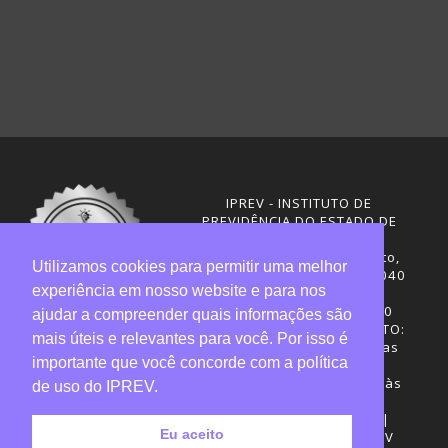
IPREV - INSTITUTO DE
PREVIDÊNCIA DO ESTADO DE
SANTA CATARINA
Rua Visconde de Ouro Preto,
Utilizamos cookies para permitir uma melhor
291 – Centro - CEP: 88020-040
experiência em nosso website e para nos
Florianópolis - SC
Telefones: (48) 3665-4600
ajudar a compreender quais informações são
HORÁRIO DE FUNCIONAMENTO:
mais úteis e relevantes para você. Por isso é
Central de Atendimento: das
importante que você concorde com a política
12h30 às 18h
Sede administrativa: 7h30 às
de uso do IPREV.
19h
Desenvolvimento: CIASC |
Eu aceito
Gestão do conteúdo: IPREV