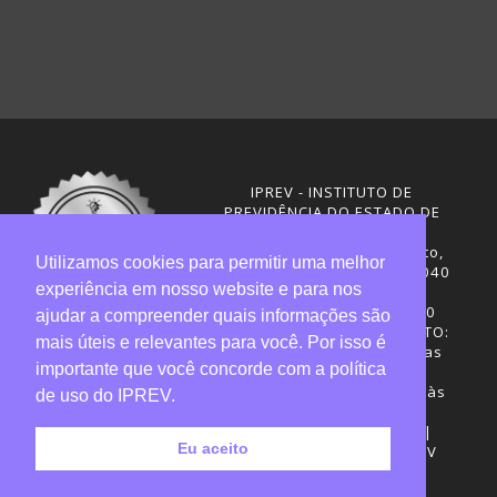
IPREV - INSTITUTO DE
PREVIDÊNCIA DO ESTADO DE
SANTA CATARINA
Rua Visconde de Ouro Preto,
Utilizamos cookies para permitir uma melhor
291 – Centro - CEP: 88020-040
experiência em nosso website e para nos
Florianópolis - SC
Telefones: (48) 3665-4600
ajudar a compreender quais informações são
HORÁRIO DE FUNCIONAMENTO:
mais úteis e relevantes para você. Por isso é
Central de Atendimento: das
importante que você concorde com a política
12h30 às 18h
Sede administrativa: 7h30 às
de uso do IPREV.
19h
Desenvolvimento: CIASC |
Eu aceito
Gestão do conteúdo: IPREV