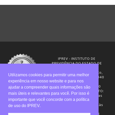
IPREV - INSTITUTO DE
PREVIDÊNCIA DO ESTADO DE
SANTA CATARINA
Rua Visconde de Ouro Preto,
Utilizamos cookies para permitir uma melhor
291 – Centro - CEP: 88020-040
experiência em nosso website e para nos
Florianópolis - SC
Telefones: (48) 3665-4600
ajudar a compreender quais informações são
HORÁRIO DE FUNCIONAMENTO:
mais úteis e relevantes para você. Por isso é
Central de Atendimento: das
importante que você concorde com a política
12h30 às 18h
Sede administrativa: 7h30 às
de uso do IPREV.
19h
Desenvolvimento: CIASC |