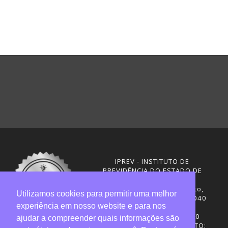
IPREV - INSTITUTO DE
PREVIDÊNCIA DO ESTADO DE
SANTA CATARINA
Rua Visconde de Ouro Preto,
Utilizamos cookies para permitir uma melhor
291 – Centro - CEP: 88020-040
experiência em nosso website e para nos
Florianópolis - SC
Telefones: (48) 3665-4600
ajudar a compreender quais informações são
HORÁRIO DE FUNCIONAMENTO: