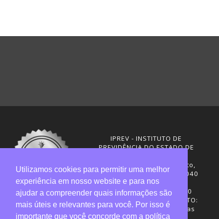
IPREV - INSTITUTO DE
PREVIDÊNCIA DO ESTADO DE
SANTA CATARINA
Rua Visconde de Ouro Preto,
Utilizamos cookies para permitir uma melhor
291 – Centro - CEP: 88020-040
experiência em nosso website e para nos
Florianópolis - SC
Telefones: (48) 3665-4600
ajudar a compreender quais informações são
HORÁRIO DE FUNCIONAMENTO:
mais úteis e relevantes para você. Por isso é
Central de Atendimento: das
importante que você concorde com a política
12h30 às 18h