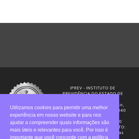
IPREV - INSTITUTO DE
PREVIDÊNCIA DO ESTADO DE
SANTA CATARINA
Rua Visconde de Ouro Preto,
Utilizamos cookies para permitir uma melhor
291 – Centro - CEP: 88020-040
experiência em nosso website e para nos
Florianópolis - SC
Telefones: (48) 3665-4600
ajudar a compreender quais informações são
HORÁRIO DE FUNCIONAMENTO:
mais úteis e relevantes para você. Por isso é
Central de Atendimento: das
importante que você concorde com a política
12h30 às 18h