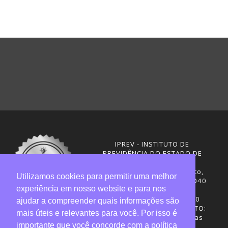
IPREV - INSTITUTO DE
PREVIDÊNCIA DO ESTADO DE
SANTA CATARINA
Rua Visconde de Ouro Preto,
Utilizamos cookies para permitir uma melhor
291 – Centro - CEP: 88020-040
experiência em nosso website e para nos
Florianópolis - SC
Telefones: (48) 3665-4600
ajudar a compreender quais informações são
HORÁRIO DE FUNCIONAMENTO:
mais úteis e relevantes para você. Por isso é
Central de Atendimento: das
importante que você concorde com a política
12h30 às 18h