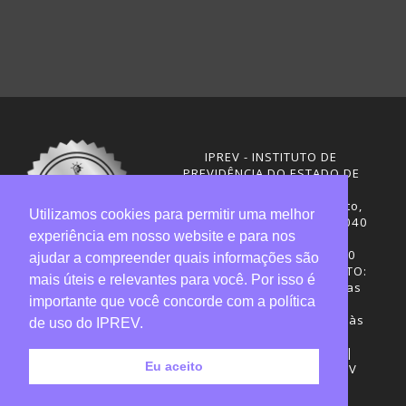
IPREV - INSTITUTO DE
PREVIDÊNCIA DO ESTADO DE
SANTA CATARINA
Rua Visconde de Ouro Preto,
Utilizamos cookies para permitir uma melhor
291 – Centro - CEP: 88020-040
experiência em nosso website e para nos
Florianópolis - SC
Telefones: (48) 3665-4600
ajudar a compreender quais informações são
HORÁRIO DE FUNCIONAMENTO:
mais úteis e relevantes para você. Por isso é
Central de Atendimento: das
importante que você concorde com a política
12h30 às 18h
Sede administrativa: 7h30 às
de uso do IPREV.
19h
Desenvolvimento: CIASC |
Eu aceito
Gestão do conteúdo: IPREV