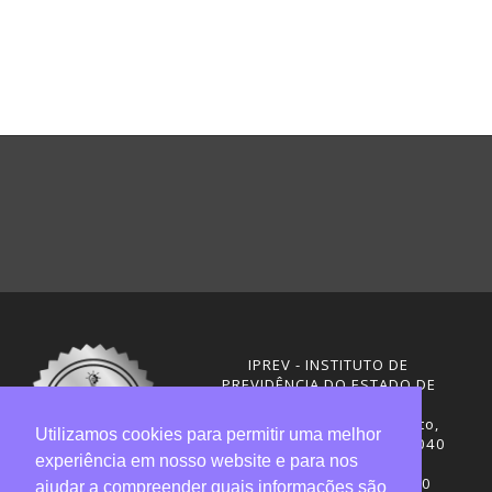
IPREV - INSTITUTO DE
PREVIDÊNCIA DO ESTADO DE
SANTA CATARINA
Rua Visconde de Ouro Preto,
Utilizamos cookies para permitir uma melhor
291 – Centro - CEP: 88020-040
experiência em nosso website e para nos
Florianópolis - SC
Telefones: (48) 3665-4600
ajudar a compreender quais informações são