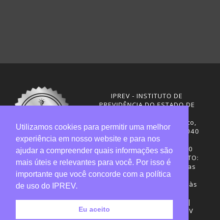
IPREV - INSTITUTO DE
PREVIDÊNCIA DO ESTADO DE
SANTA CATARINA
Rua Visconde de Ouro Preto,
Utilizamos cookies para permitir uma melhor
291 – Centro - CEP: 88020-040
experiência em nosso website e para nos
Florianópolis - SC
Telefones: (48) 3665-4600
ajudar a compreender quais informações são
HORÁRIO DE FUNCIONAMENTO:
mais úteis e relevantes para você. Por isso é
Central de Atendimento: das
importante que você concorde com a política
12h30 às 18h
Sede administrativa: 7h30 às
de uso do IPREV.
19h
Desenvolvimento: CIASC |
Eu aceito
Gestão do conteúdo: IPREV