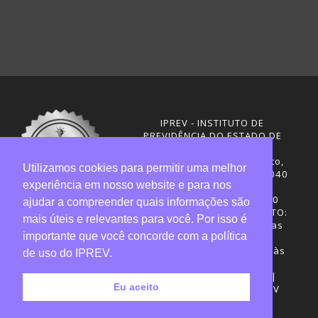
IPREV - INSTITUTO DE
PREVIDÊNCIA DO ESTADO DE
SANTA CATARINA
Rua Visconde de Ouro Preto,
Utilizamos cookies para permitir uma melhor
291 – Centro - CEP: 88020-040
experiência em nosso website e para nos
Florianópolis - SC
Telefones: (48) 3665-4600
ajudar a compreender quais informações são
HORÁRIO DE FUNCIONAMENTO:
mais úteis e relevantes para você. Por isso é
Central de Atendimento: das
importante que você concorde com a política
12h30 às 18h
Sede administrativa: 7h30 às
de uso do IPREV.
19h
Desenvolvimento: CIASC |
Eu aceito
Gestão do conteúdo: IPREV