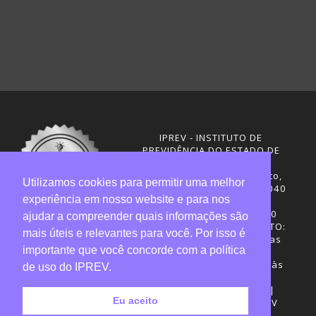
IPREV - INSTITUTO DE
PREVIDÊNCIA DO ESTADO DE
SANTA CATARINA
Rua Visconde de Ouro Preto,
Utilizamos cookies para permitir uma melhor
291 – Centro - CEP: 88020-040
experiência em nosso website e para nos
Florianópolis - SC
Telefones: (48) 3665-4600
ajudar a compreender quais informações são
HORÁRIO DE FUNCIONAMENTO:
mais úteis e relevantes para você. Por isso é
Central de Atendimento: das
importante que você concorde com a política
12h30 às 18h
Sede administrativa: 7h30 às
de uso do IPREV.
19h
Desenvolvimento: CIASC |
Eu aceito
Gestão do conteúdo: IPREV