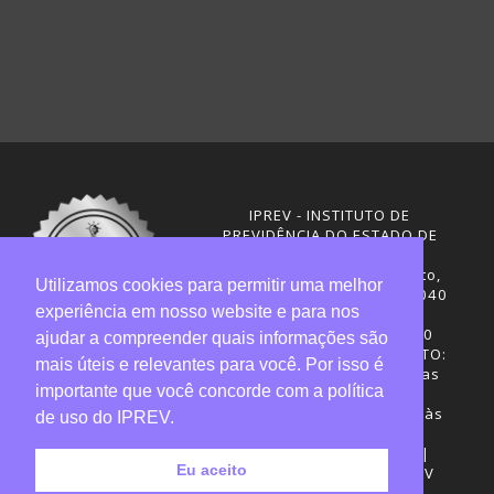
IPREV - INSTITUTO DE
PREVIDÊNCIA DO ESTADO DE
SANTA CATARINA
Rua Visconde de Ouro Preto,
Utilizamos cookies para permitir uma melhor
291 – Centro - CEP: 88020-040
experiência em nosso website e para nos
Florianópolis - SC
Telefones: (48) 3665-4600
ajudar a compreender quais informações são
HORÁRIO DE FUNCIONAMENTO:
mais úteis e relevantes para você. Por isso é
Central de Atendimento: das
importante que você concorde com a política
12h30 às 18h
Sede administrativa: 7h30 às
de uso do IPREV.
19h
Desenvolvimento: CIASC |
Eu aceito
Gestão do conteúdo: IPREV