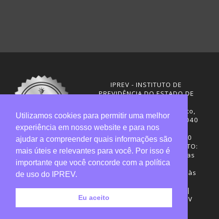
IPREV - INSTITUTO DE
PREVIDÊNCIA DO ESTADO DE
SANTA CATARINA
Rua Visconde de Ouro Preto,
Utilizamos cookies para permitir uma melhor
291 – Centro - CEP: 88020-040
experiência em nosso website e para nos
Florianópolis - SC
Telefones: (48) 3665-4600
ajudar a compreender quais informações são
HORÁRIO DE FUNCIONAMENTO:
mais úteis e relevantes para você. Por isso é
Central de Atendimento: das
importante que você concorde com a política
12h30 às 18h
Sede administrativa: 7h30 às
de uso do IPREV.
19h
Desenvolvimento: CIASC |
Eu aceito
Gestão do conteúdo: IPREV