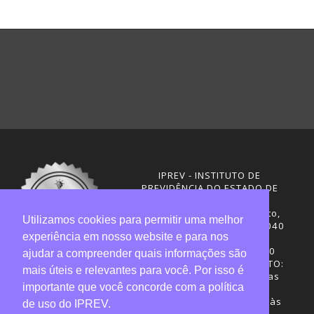
IPREV - INSTITUTO DE
PREVIDÊNCIA DO ESTADO DE
SANTA CATARINA
Rua Visconde de Ouro Preto,
Utilizamos cookies para permitir uma melhor
291 – Centro - CEP: 88020-040
experiência em nosso website e para nos
Florianópolis - SC
Telefones: (48) 3665-4600
ajudar a compreender quais informações são
HORÁRIO DE FUNCIONAMENTO:
mais úteis e relevantes para você. Por isso é
Central de Atendimento: das
importante que você concorde com a política
12h30 às 18h
Sede administrativa: 7h30 às
de uso do IPREV.
19h