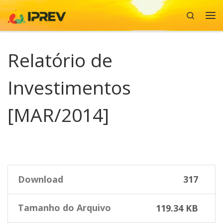
Search
Skip to content
Me
Relatório de
Investimentos
[MAR/2014]
Download
317
Tamanho do Arquivo
119.34 KB