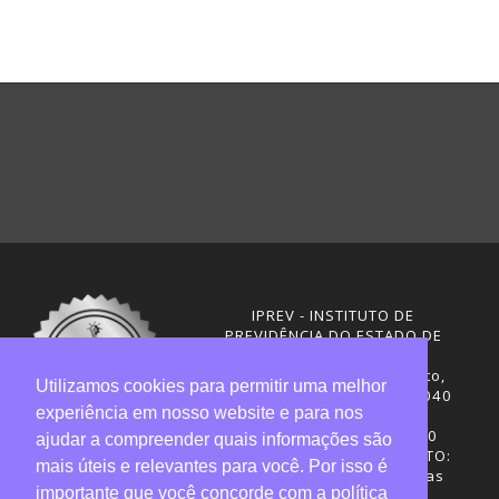
IPREV - INSTITUTO DE
PREVIDÊNCIA DO ESTADO DE
SANTA CATARINA
Rua Visconde de Ouro Preto,
Utilizamos cookies para permitir uma melhor
291 – Centro - CEP: 88020-040
experiência em nosso website e para nos
Florianópolis - SC
Telefones: (48) 3665-4600
ajudar a compreender quais informações são
HORÁRIO DE FUNCIONAMENTO:
mais úteis e relevantes para você. Por isso é
Central de Atendimento: das
importante que você concorde com a política
12h30 às 18h