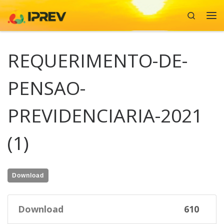
Search
Skip to content
Me
REQUERIMENTO-DE-
PENSAO-
PREVIDENCIARIA-2021
(1)
Download
Download
610