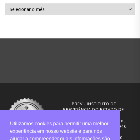
Arquivo mensal
IPREV - INSTITUTO DE
PREVIDÊNCIA DO ESTADO DE
SANTA CATARINA
Rua Visconde de Ouro Preto,
Utilizamos cookies para permitir uma melhor
291 – Centro - CEP: 88020-040
experiência em nosso website e para nos
Florianópolis - SC
Telefones: (48) 3665-4600
ajudar a compreender quais informações são