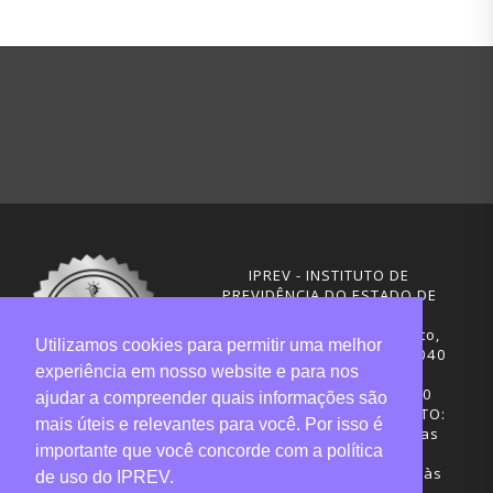
IPREV - INSTITUTO DE
PREVIDÊNCIA DO ESTADO DE
SANTA CATARINA
Rua Visconde de Ouro Preto,
Utilizamos cookies para permitir uma melhor
291 – Centro - CEP: 88020-040
experiência em nosso website e para nos
Florianópolis - SC
Telefones: (48) 3665-4600
ajudar a compreender quais informações são
HORÁRIO DE FUNCIONAMENTO:
mais úteis e relevantes para você. Por isso é
Central de Atendimento: das
importante que você concorde com a política
12h30 às 18h
Sede administrativa: 7h30 às
de uso do IPREV.