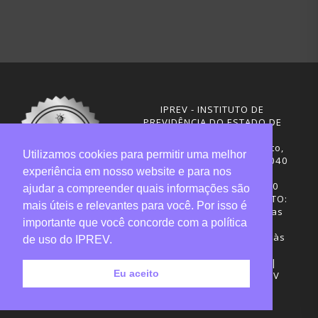
IPREV - INSTITUTO DE
PREVIDÊNCIA DO ESTADO DE
SANTA CATARINA
Rua Visconde de Ouro Preto,
Utilizamos cookies para permitir uma melhor
291 – Centro - CEP: 88020-040
experiência em nosso website e para nos
Florianópolis - SC
Telefones: (48) 3665-4600
ajudar a compreender quais informações são
HORÁRIO DE FUNCIONAMENTO:
mais úteis e relevantes para você. Por isso é
Central de Atendimento: das
importante que você concorde com a política
12h30 às 18h
Sede administrativa: 7h30 às
de uso do IPREV.
19h
Desenvolvimento: CIASC |
Eu aceito
Gestão do conteúdo: IPREV