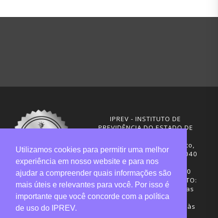
IPREV - INSTITUTO DE
PREVIDÊNCIA DO ESTADO DE
SANTA CATARINA
Rua Visconde de Ouro Preto,
Utilizamos cookies para permitir uma melhor
291 – Centro - CEP: 88020-040
experiência em nosso website e para nos
Florianópolis - SC
Telefones: (48) 3665-4600
ajudar a compreender quais informações são
HORÁRIO DE FUNCIONAMENTO:
mais úteis e relevantes para você. Por isso é
Central de Atendimento: das
importante que você concorde com a política
12h30 às 18h
Sede administrativa: 7h30 às
de uso do IPREV.
19h