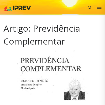
Search
Skip to content
Me
Artigo: Previdência
Complementar