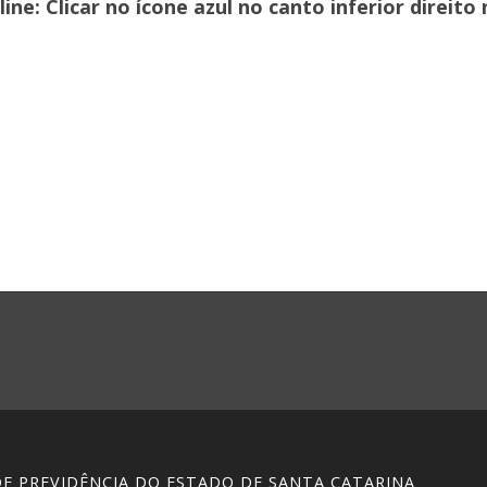
ne: Clicar no ícone azul no canto inferior direito 
 DE PREVIDÊNCIA DO ESTADO DE SANTA CATARINA