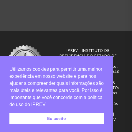
IPREV - INSTITUTO DE
PREVIDÊNCIA DO ESTADO DE
SANTA CATARINA
Rua Visconde de Ouro Preto,
Utilizamos cookies para permitir uma melhor
291 – Centro - CEP: 88020-040
experiência em nosso website e para nos
Florianópolis - SC
Telefones: (48) 3665-4600
ajudar a compreender quais informações são
HORÁRIO DE FUNCIONAMENTO:
mais úteis e relevantes para você. Por isso é
Central de Atendimento: das
importante que você concorde com a política
12h30 às 18h
Sede administrativa: 7h30 às
de uso do IPREV.
19h
Desenvolvimento: CIASC |
Eu aceito
Gestão do conteúdo: IPREV