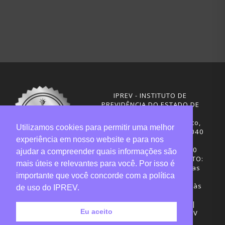
IPREV - INSTITUTO DE
PREVIDÊNCIA DO ESTADO DE
SANTA CATARINA
Rua Visconde de Ouro Preto,
Utilizamos cookies para permitir uma melhor
291 – Centro - CEP: 88020-040
experiência em nosso website e para nos
Florianópolis - SC
Telefones: (48) 3665-4600
ajudar a compreender quais informações são
HORÁRIO DE FUNCIONAMENTO:
mais úteis e relevantes para você. Por isso é
Central de Atendimento: das
importante que você concorde com a política
12h30 às 18h
Sede administrativa: 7h30 às
de uso do IPREV.
19h
Desenvolvimento: CIASC |
Eu aceito
Gestão do conteúdo: IPREV