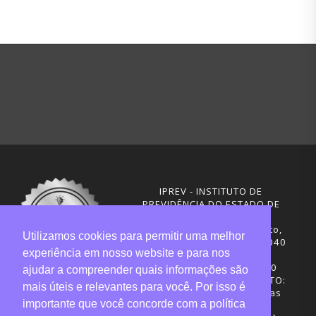
IPREV - INSTITUTO DE
PREVIDÊNCIA DO ESTADO DE
SANTA CATARINA
Rua Visconde de Ouro Preto,
Utilizamos cookies para permitir uma melhor
291 – Centro - CEP: 88020-040
experiência em nosso website e para nos
Florianópolis - SC
Telefones: (48) 3665-4600
ajudar a compreender quais informações são
HORÁRIO DE FUNCIONAMENTO:
mais úteis e relevantes para você. Por isso é
Central de Atendimento: das
importante que você concorde com a política
12h30 às 18h