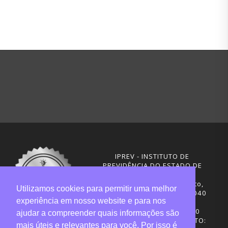
IPREV - INSTITUTO DE
PREVIDÊNCIA DO ESTADO DE
SANTA CATARINA
Rua Visconde de Ouro Preto,
Utilizamos cookies para permitir uma melhor
291 – Centro - CEP: 88020-040
experiência em nosso website e para nos
Florianópolis - SC
Telefones: (48) 3665-4600
ajudar a compreender quais informações são
HORÁRIO DE FUNCIONAMENTO:
mais úteis e relevantes para você. Por isso é