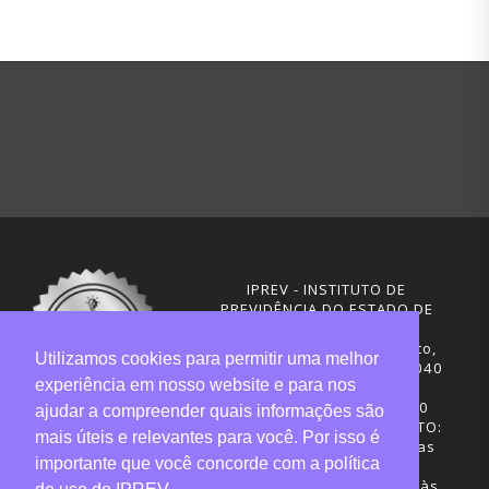
IPREV - INSTITUTO DE
PREVIDÊNCIA DO ESTADO DE
SANTA CATARINA
Rua Visconde de Ouro Preto,
Utilizamos cookies para permitir uma melhor
291 – Centro - CEP: 88020-040
experiência em nosso website e para nos
Florianópolis - SC
Telefones: (48) 3665-4600
ajudar a compreender quais informações são
HORÁRIO DE FUNCIONAMENTO:
mais úteis e relevantes para você. Por isso é
Central de Atendimento: das
importante que você concorde com a política
12h30 às 18h
Sede administrativa: 7h30 às