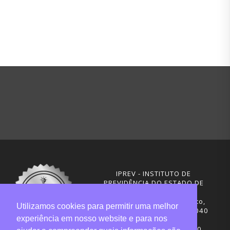
IPREV - INSTITUTO DE
PREVIDÊNCIA DO ESTADO DE
SANTA CATARINA
Rua Visconde de Ouro Preto,
Utilizamos cookies para permitir uma melhor
291 – Centro - CEP: 88020-040
experiência em nosso website e para nos
Florianópolis - SC
Telefones: (48) 3665-4600