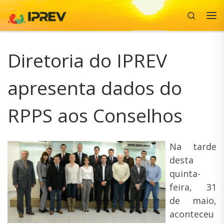
Search
Skip to content
Me
Diretoria do IPREV
apresenta dados do
RPPS aos Conselhos
Na tarde
desta
quinta-
feira, 31
de maio,
aconteceu