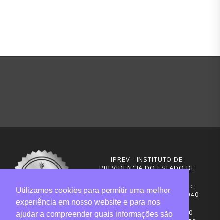
IPREV - INSTITUTO DE
PREVIDÊNCIA DO ESTADO DE
SANTA CATARINA
Rua Visconde de Ouro Preto,
Utilizamos cookies para permitir uma melhor
291 – Centro - CEP: 88020-040
experiência em nosso website e para nos
Florianópolis - SC
Telefones: (48) 3665-4600
ajudar a compreender quais informações são