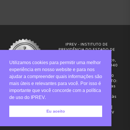
IPREV - INSTITUTO DE
PREVIDÊNCIA DO ESTADO DE
SANTA CATARINA
Rua Visconde de Ouro Preto,
Utilizamos cookies para permitir uma melhor
291 – Centro - CEP: 88020-040
experiência em nosso website e para nos
Florianópolis - SC
Telefones: (48) 3665-4600
ajudar a compreender quais informações são
HORÁRIO DE FUNCIONAMENTO:
mais úteis e relevantes para você. Por isso é
Central de Atendimento: das
importante que você concorde com a política
12h30 às 18h
Sede administrativa: 7h30 às
de uso do IPREV.
19h
Desenvolvimento: CIASC |
Eu aceito
Gestão do conteúdo: IPREV