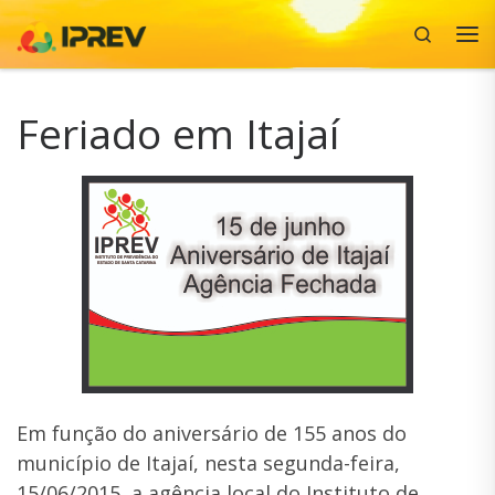
Search
Skip to content
Me
Feriado em Itajaí
Em função do aniversário de 155 anos do
município de Itajaí, nesta segunda-feira,
15/06/2015, a agência local do Instituto de