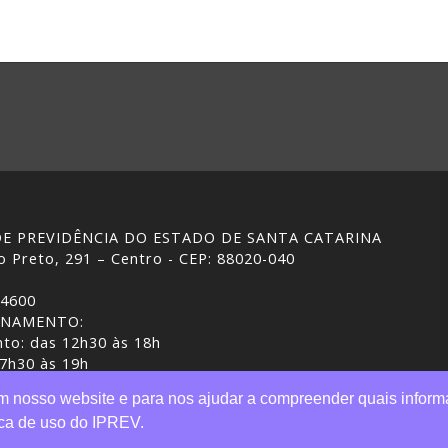
 DE PREVIDÊNCIA DO ESTADO DE SANTA CATARINA
 Preto, 291 – Centro - CEP: 88020-040
-4600
ONAMENTO:
to: das 12h30 às 18h
 7h30 às 19h
ASC | Gestão do conteúdo: IPREV
em nosso website e para nos ajudar a compreender quais inform
tica de uso do IPREV.