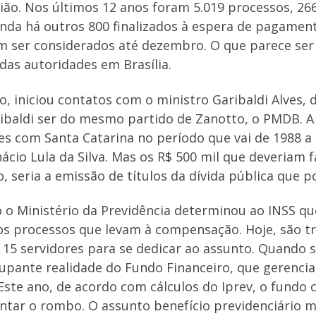
ião. Nos últimos 12 anos foram 5.019 processos, 266
da há outros 800 finalizados à espera de pagament
m ser considerados até dezembro. O que parece se
das autoridades em Brasília.
o, iniciou contatos com o ministro Garibaldi Alves, 
aribaldi ser do mesmo partido de Zanotto, o PMDB. 
s com Santa Catarina no período que vai de 1988 a
nácio Lula da Silva. Mas os R$ 500 mil que deveriam
, seria a emissão de títulos da dívida pública que p
o o Ministério da Previdência determinou ao INSS 
 os processos que levam à compensação. Hoje, são tr
e 15 servidores para se dedicar ao assunto. Quando 
upante realidade do Fundo Financeiro, que gerenci
 Este ano, de acordo com cálculos do Iprev, o fundo 
tar o rombo. O assunto benefício previdenciário m