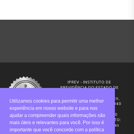
IPREV - INSTITUTO DE
PREVIDÊNCIA DO ESTADO DE
SANTA CATARINA
Rua Visconde de Ouro Preto,
Utilizamos cookies para permitir uma melhor
291 – Centro - CEP: 88020-040
experiência em nosso website e para nos
Florianópolis - SC
Telefones: (48) 3665-4600
ajudar a compreender quais informações são
HORÁRIO DE FUNCIONAMENTO:
mais úteis e relevantes para você. Por isso é
Central de Atendimento: das
importante que você concorde com a política
12h30 às 18h