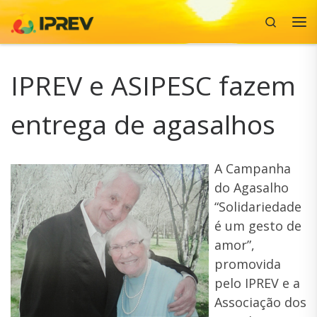
Search
Skip to content
Me
IPREV e ASIPESC fazem
entrega de agasalhos
A Campanha
do Agasalho
“Solidariedade
é um gesto de
amor”,
promovida
pelo IPREV e a
Associação dos