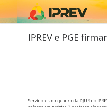
Skip to content
IPREV e PGE firmam
Servidores do quadro da DJUR do IPREV
colocar em prática 2 projetos elaborad