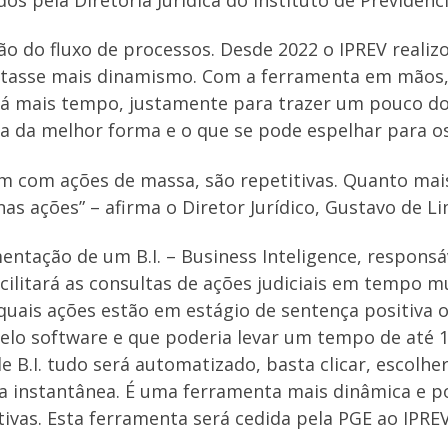
ção do fluxo de processos. Desde 2022 o IPREV real
ilitasse mais dinamismo. Com a ferramenta em mãos,
há mais tempo, justamente para trazer um pouco do
ma da melhor forma e o que se pode espelhar para os
m com ações de massa, são repetitivas. Quanto mai
nas ações” – afirma o Diretor Jurídico, Gustavo de 
ntação de um B.I. – Business Inteligence, responsá
acilitará as consultas de ações judiciais em tempo 
uais ações estão em estágio de sentença positiva ou
lo software e que poderia levar um tempo de até 15
B.I. tudo será automatizado, basta clicar, escolhe
a instantânea. É uma ferramenta mais dinâmica e p
tivas. Esta ferramenta será cedida pela PGE ao IPRE